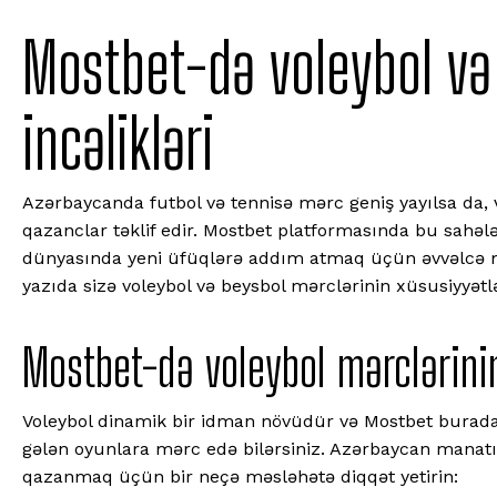
Mostbet-də voleybol v
incəlikləri
Azərbaycanda futbol və tennisə mərc geniş yayılsa da, 
qazanclar təklif edir. Mostbet platformasında bu sahələ
dünyasında yeni üfüqlərə addım atmaq üçün əvvəlcə
yazıda sizə voleybol və beysbol mərclərinin xüsusiyyətl
Mostbet-də voleybol mərclərini
Voleybol dinamik bir idman növüdür və Mostbet burada
gələn oyunlara mərc edə bilərsiniz. Azərbaycan manatı
qazanmaq üçün bir neçə məsləhətə diqqət yetirin: