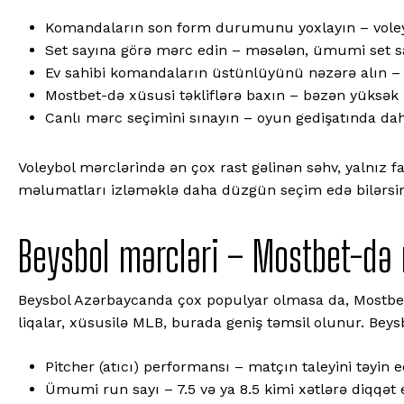
Komandaların son form durumunu yoxlayın – voleybo
Set sayına görə mərc edin – məsələn, ümumi set s
Ev sahibi komandaların üstünlüyünü nəzərə alın – 
Mostbet-də xüsusi təkliflərə baxın – bəzən yüksək ə
Canlı mərc seçimini sınayın – oyun gedişatında daha
Voleybol mərclərində ən çox rast gəlinən səhv, yalnız 
məlumatları izləməklə daha düzgün seçim edə bilərsin
Beysbol mərcləri – Mostbet-də n
Beysbol Azərbaycanda çox populyar olmasa da, Mostbe
liqalar, xüsusilə MLB, burada geniş təmsil olunur. Bey
Pitcher (atıcı) performansı – matçın taleyini təyin 
Ümumi run sayı – 7.5 və ya 8.5 kimi xətlərə diqqət 