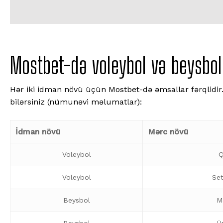
Mostbet-də voleybol və beysbol
Hər iki idman növü üçün Mostbet-də əmsallar fərqlidir
bilərsiniz (nümunəvi məlumatlar):
İdman növü
Mərc növü
Voleybol
Q
Voleybol
Set
Beysbol
M