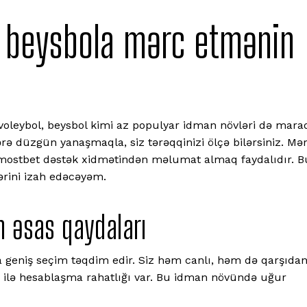
ə beysbola mərc etmənin
voleybol, beysbol kimi az populyar idman növləri də maraq
rə düzgün yanaşmaqla, siz tərəqqinizi ölçə bilərsiniz. Mə
mostbet dəstək
xidmətindən məlumat almaq faydalıdır. B
ərini izah edəcəyəm.
n əsas qaydaları
 geniş seçim təqdim edir. Siz həm canlı, həm də qarşıda
 ilə hesablaşma rahatlığı var. Bu idman növündə uğur