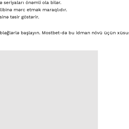
seriyaları önəmli ola bilər.
ibinə mərc etmək maraqlıdır.
inə təsir göstərir.
ləğlərlə başlayın. Mostbet-də bu idman növü üçün xüsu